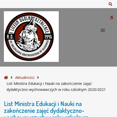
–
Sz
L
i
W
s
t
bu
M
i
n
i
s
t
r
a
S
Aktualności
E
t
List Ministra Edukacji i Nauki na zakończenie zajęć
d
r
dydaktyczno-wychowawczych w roku szkolnym 2020/2021
u
o
k
n
List Ministra Edukacji i Nauki na
a
a
zakończenie zajęć dydaktyczno-
c
g
j