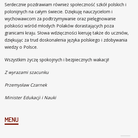
o
Serdecznie pozdrawiam również społeczność szkół polskich i
l
polonijnych na całym świecie. Dziękuję nauczycielom i
n
wychowawcom za podtrzymywanie oraz pielęgnowanie
y
polskości wśród młodych Polaków dorastających poza
m
granicami kraju. Słowa wdzięczności kieruję także do uczniów,
2
dziękując za trud doskonalenia języka polskiego i zdobywania
0
wiedzy o Polsce.
2
Wszystkim życzę spokojnych i bezpiecznych wakacji!
0
/
Z wyrazami szacunku
2
0
Przemysław Czarnek
2
1
Minister Edukacji i Nauki
MENU