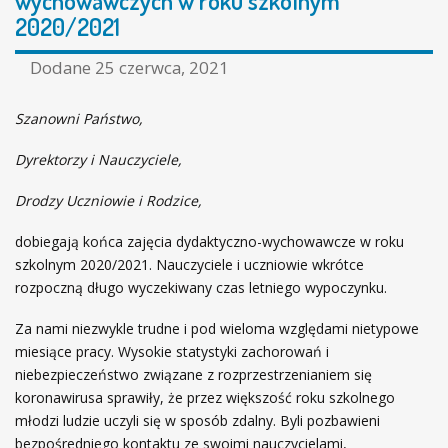
wychowawczych w roku szkolnym
ł
2020/2021
i
ó
i
w
Dodane
25 czerwca, 2021
N
n
a
a
u
Szanowni Państwo,
k
Dyrektorzy i Nauczyciele,
i
n
Drodzy Uczniowie i Rodzice,
a
z
dobiegają końca zajęcia dydaktyczno-wychowawcze w roku
a
szkolnym 2020/2021. Nauczyciele i uczniowie wkrótce
k
rozpoczną długo wyczekiwany czas letniego wypoczynku.
o
ń
Za nami niezwykle trudne i pod wieloma względami nietypowe
c
miesiące pracy. Wysokie statystyki zachorowań i
z
niebezpieczeństwo związane z rozprzestrzenianiem się
e
koronawirusa sprawiły, że przez większość roku szkolnego
n
młodzi ludzie uczyli się w sposób zdalny. Byli pozbawieni
i
bezpośredniego kontaktu ze swoimi nauczycielami,