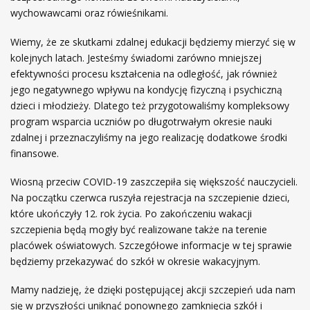
e
wychowawcami oraz rówieśnikami.
z
a
Wiemy, że ze skutkami zdalnej edukacji będziemy mierzyć się w
j
kolejnych latach. Jesteśmy świadomi zarówno mniejszej
ę
efektywności procesu kształcenia na odległość, jak również
ć
jego negatywnego wpływu na kondycję fizyczną i psychiczną
d
dzieci i młodzieży. Dlatego też przygotowaliśmy kompleksowy
y
program wsparcia uczniów po długotrwałym okresie nauki
d
zdalnej i przeznaczyliśmy na jego realizację dodatkowe środki
a
finansowe.
k
Wiosną przeciw COVID-19 zaszczepiła się większość nauczycieli.
t
Na początku czerwca ruszyła rejestracja na szczepienie dzieci,
y
które ukończyły 12. rok życia. Po zakończeniu wakacji
c
szczepienia będą mogły być realizowane także na terenie
z
placówek oświatowych. Szczegółowe informacje w tej sprawie
n
będziemy przekazywać do szkół w okresie wakacyjnym.
o
-
Mamy nadzieję, że dzięki postępującej akcji szczepień uda nam
w
się w przyszłości uniknąć ponownego zamknięcia szkół i