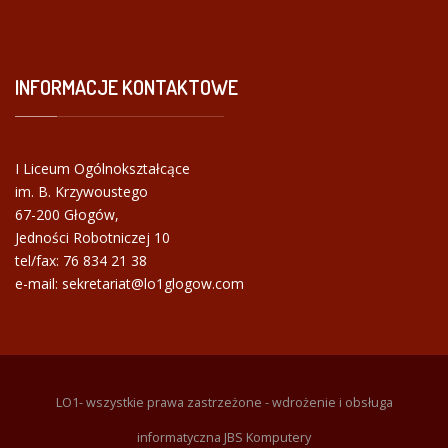
INFORMACJE
KONTAKTOWE
I Liceum Ogólnokształcące
im. B. Krzywoustego
67-200 Głogów,
Jedności Robotniczej 10
tel/fax:
76 834 21 38
e-mail: sekretariat@lo1glogow.com
LO1- wszystkie prawa zastrzeżone - wdrożenie i obsługa
informatyczna JBS Komputery