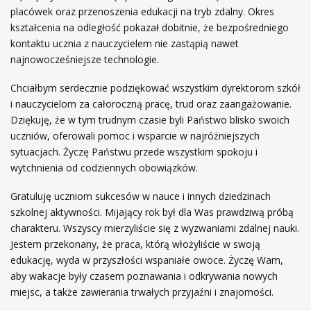
y
placówek oraz przenoszenia edukacji na tryb zdalny. Okres
c
kształcenia na odległość pokazał dobitnie, że bezpośredniego
h
kontaktu ucznia z nauczycielem nie zastąpią nawet
o
najnowocześniejsze technologie.
w
a
Chciałbym serdecznie podziękować wszystkim dyrektorom szkół
w
i nauczycielom za całoroczną pracę, trud oraz zaangażowanie.
c
Dziękuję, że w tym trudnym czasie byli Państwo blisko swoich
z
uczniów, oferowali pomoc i wsparcie w najróżniejszych
y
sytuacjach. Życzę Państwu przede wszystkim spokoju i
c
wytchnienia od codziennych obowiązków.
h
w
Gratuluję uczniom sukcesów w nauce i innych dziedzinach
r
szkolnej aktywności. Mijający rok był dla Was prawdziwą próbą
o
charakteru. Wszyscy mierzyliście się z wyzwaniami zdalnej nauki.
k
Jestem przekonany, że praca, którą włożyliście w swoją
u
edukację, wyda w przyszłości wspaniałe owoce. Życzę Wam,
s
aby wakacje były czasem poznawania i odkrywania nowych
z
miejsc, a także zawierania trwałych przyjaźni i znajomości.
k