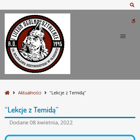
–
Sz
“
L
W
e
k
bu
c
j
e
z
T
e
m
i
S
Aktualności
“Lekcje z Temidą”
d
t
ą
r
“Lekcje z Temidą”
”
o
n
Dodane
08 kwietnia, 2022
a
g