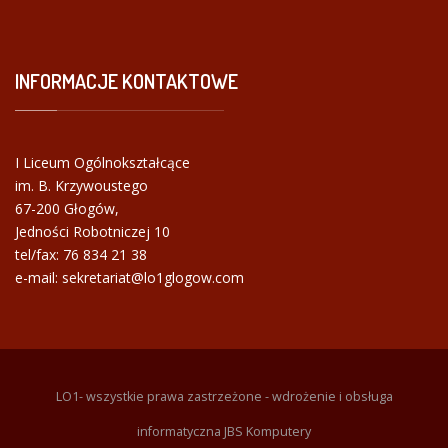
INFORMACJE
KONTAKTOWE
I Liceum Ogólnokształcące
im. B. Krzywoustego
67-200 Głogów,
Jedności Robotniczej 10
tel/fax:
76 834 21 38
e-mail: sekretariat@lo1glogow.com
LO1- wszystkie prawa zastrzeżone - wdrożenie i obsługa
informatyczna JBS Komputery