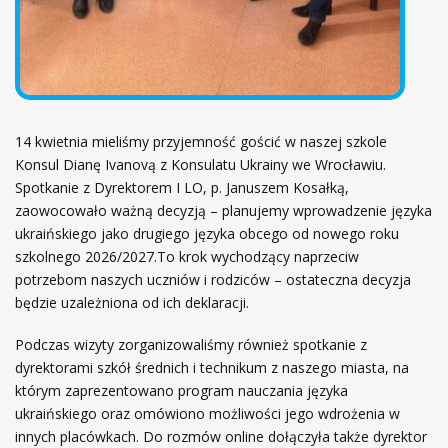
0
2
6
!
14 kwietnia mieliśmy przyjemność gościć w naszej szkole
Konsul Dianę Ivanovą z Konsulatu Ukrainy we Wrocławiu.
Spotkanie z Dyrektorem I LO, p. Januszem Kosałką,
zaowocowało ważną decyzją – planujemy wprowadzenie języka
ukraińskiego jako drugiego języka obcego od nowego roku
szkolnego 2026/2027.To krok wychodzący naprzeciw
potrzebom naszych uczniów i rodziców – ostateczna decyzja
będzie uzależniona od ich deklaracji.
Podczas wizyty zorganizowaliśmy również spotkanie z
dyrektorami szkół średnich i technikum z naszego miasta, na
którym zaprezentowano program nauczania języka
ukraińskiego oraz omówiono możliwości jego wdrożenia w
innych placówkach. Do rozmów online dołączyła także dyrektor