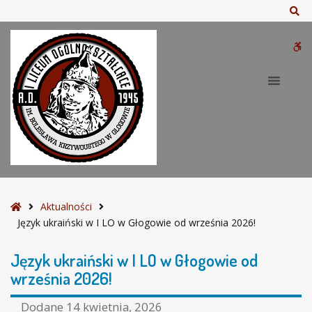
–
Sz
J
ę
W
z
y
bu
k
u
k
r
a
i
ń
s
S
Aktualności
k
t
Język ukraiński w I LO w Głogowie od września 2026!
i
r
w
o
Język ukraiński w I LO w Głogowie od
I
n
września 2026!
L
a
O
g
Dodane
14 kwietnia, 2026
w