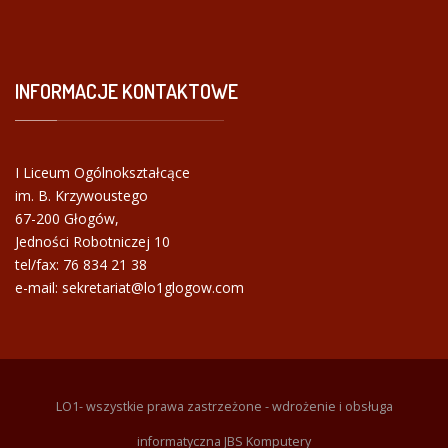
INFORMACJE
KONTAKTOWE
I Liceum Ogólnokształcące
im. B. Krzywoustego
67-200 Głogów,
Jedności Robotniczej 10
tel/fax:
76 834 21 38
e-mail: sekretariat@lo1glogow.com
LO1- wszystkie prawa zastrzeżone - wdrożenie i obsługa
informatyczna JBS Komputery