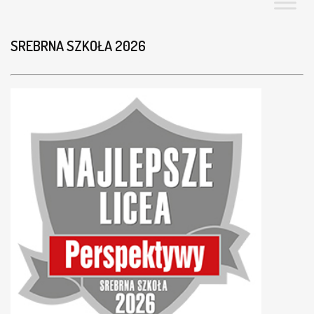
e
n
t
SREBRNA SZKOŁA 2026
)