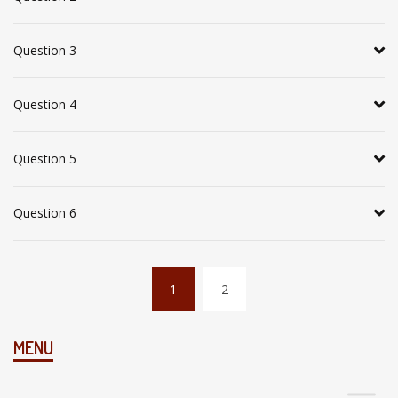
Question 3
Question 4
Question 5
Question 6
1
2
(
c
MENU
u
r
r