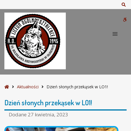
–
Sz
D
z
W
i
e
bu
ń
s
ł
o
n
y
c
h
S
Aktualności
Dzień słonych przekąsek w LO1!
p
t
r
r
Dzień słonych przekąsek w LO1!
z
o
e
n
Dodane
27 kwietnia, 2023
k
a
ą
g
s