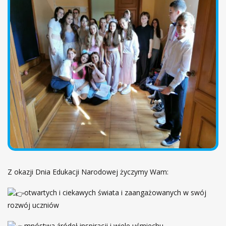
ł
!
ó
w
n
a
Z okazji Dnia Edukacji Narodowej życzymy Wam:
otwartych i ciekawych świata i zaangażowanych w swój
rozwój uczniów
mnóstwa źródeł inspiracji i wiele uśmiechu