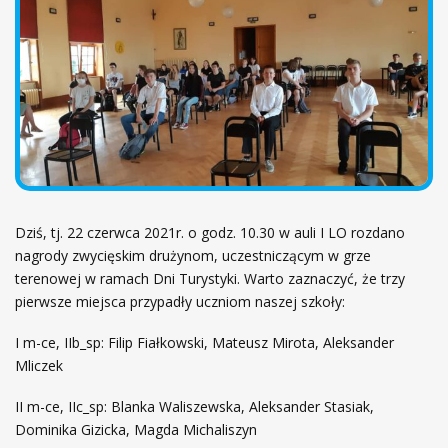
ł
Y
ó
K
w
I
n
a
Dziś, tj. 22 czerwca 2021r. o godz. 10.30 w auli I LO rozdano
nagrody zwycięskim drużynom, uczestniczącym w grze
terenowej w ramach Dni Turystyki. Warto zaznaczyć, że trzy
pierwsze miejsca przypadły uczniom naszej szkoły:
I m-ce, IIb_sp: Filip Fiałkowski, Mateusz Mirota, Aleksander
Mliczek
II m-ce, IIc_sp: Blanka Waliszewska, Aleksander Stasiak,
Dominika Gizicka, Magda Michaliszyn