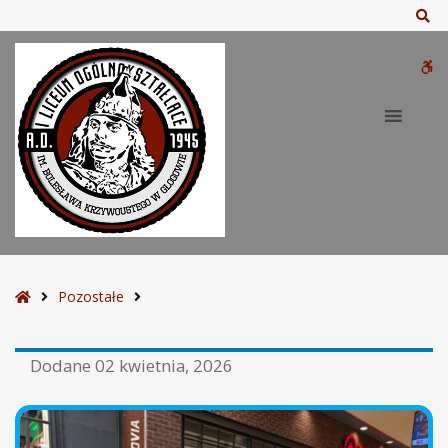
Sz
W
bu
S
Pozostałe
t
r
Dodane
02 kwietnia, 2026
o
n
a
g