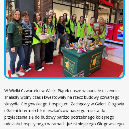
ł
ó
w
n
a
W Wielki Czwartek i w Wielki Piątek nasze wspaniałe uczennice
znalazły wolny czas i kwestowały na rzecz budowy czwartego
skrzydła Głogowskiego Hospicjum. Zachęcały w Galerii Glogovia
i Galerii Intermarché mieszkańców naszego miasta do
przyłączenia się do budowy bardzo potrzebnego kolejnego
oddziału hospicyjnego w ramach już istniejącego Głogowskiego