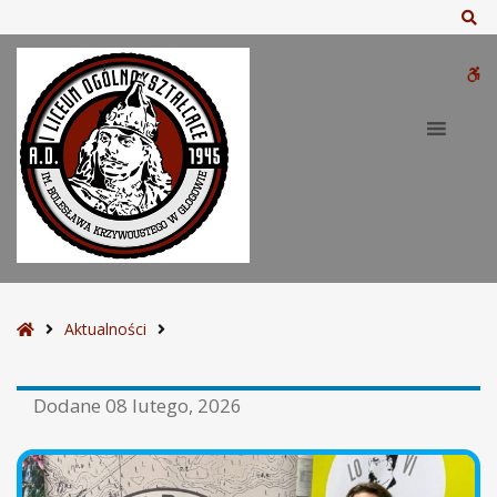
Sz
W
bu
S
Aktualności
t
r
Dodane
08 lutego, 2026
o
n
a
g