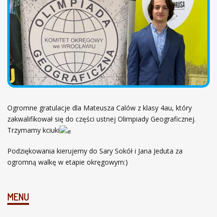
ł
ó
w
n
a
Ogromne gratulacje dla Mateusza Calów z klasy 4au, który
zakwalifikował się do części ustnej Olimpiady Geograficznej.
Trzymamy kciuki
Podziękowania kierujemy do Sary Sokół i Jana Jeduta za
ogromną walkę w etapie okręgowym:)
MENU