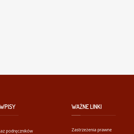
WPISY
WAŻNE
LINKI
Zastrzeżenia prawne
az podręczników