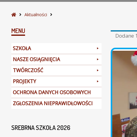
S
Aktualności
t
r
MENU
Dodane
o
n
SZKOŁA
a
g
NASZE OSIĄGNIĘCIA
ł
TWÓRCZOŚĆ
ó
w
PROJEKTY
n
a
OCHRONA DANYCH OSOBOWYCH
ZGŁOSZENIA NIEPRAWIDŁOWOŚCI
SREBRNA SZKOŁA 2026