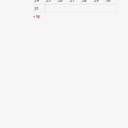
24
25
26
27
28
29
30
31
« lip