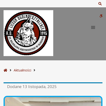
Sz
W
bu
S
Aktualności
t
r
Dodane
13 listopada, 2025
o
n
a
g