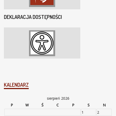
DEKLARACJA DOSTĘPNOŚCI
KALENDARZ
sierpień 2026
P
W
Ś
C
P
S
N
1
2