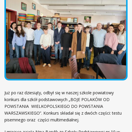
ł
ó
w
n
a
Już po raz dziesiąty, odbył się w naszej szkole powiatowy
konkurs dla szkół podstawowych „BOJE POLAKÓW OD
POWSTANIA WIELKOPOLSKIEGO DO POWSTANIA
WARSZAWSKIEGO”. Konkurs składał się z dwóch części: testu
pisemnego oraz części multimedialnej.
I miejsce zajęła Nina Barylik ze Szkoły Podstawowej nr 10 w