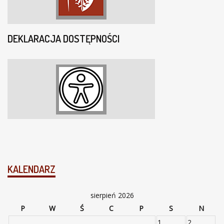
DEKLARACJA DOSTĘPNOŚCI
KALENDARZ
sierpień 2026
P
W
Ś
C
P
S
N
1
2