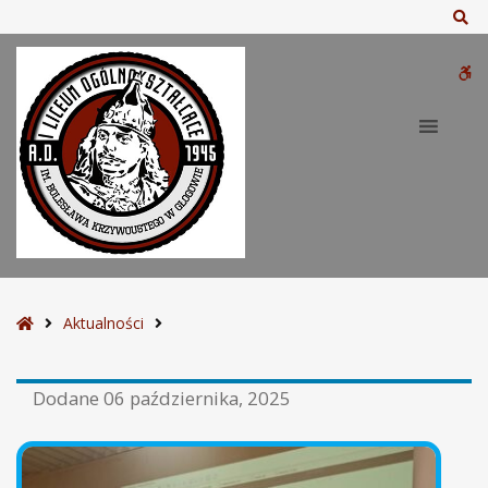
Sz
W
bu
S
Aktualności
t
r
Dodane
06 października, 2025
o
n
a
g