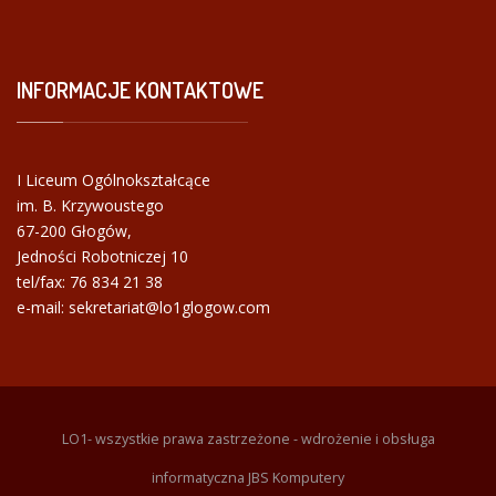
INFORMACJE
KONTAKTOWE
I Liceum Ogólnokształcące
im. B. Krzywoustego
67-200 Głogów,
Jedności Robotniczej 10
tel/fax:
76 834 21 38
e-mail: sekretariat@lo1glogow.com
LO1- wszystkie prawa zastrzeżone - wdrożenie i obsługa
informatyczna JBS Komputery