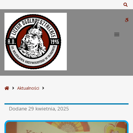
Sz
W
bu
S
Aktualności
t
r
Dodane
29 kwietnia, 2025
o
n
a
g