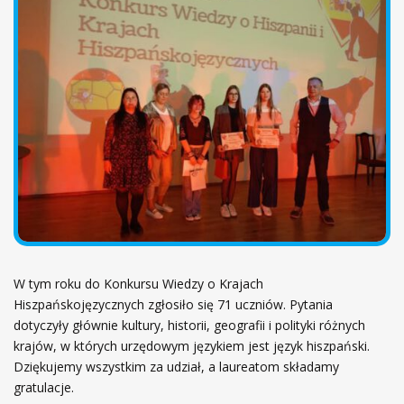
ł
ó
w
n
a
W tym roku do Konkursu Wiedzy o Krajach
Hiszpańskojęzycznych zgłosiło się 71 uczniów. Pytania
dotyczyły głównie kultury, historii, geografii i polityki różnych
krajów, w których urzędowym językiem jest język hiszpański.
Dziękujemy wszystkim za udział, a laureatom składamy
gratulacje.