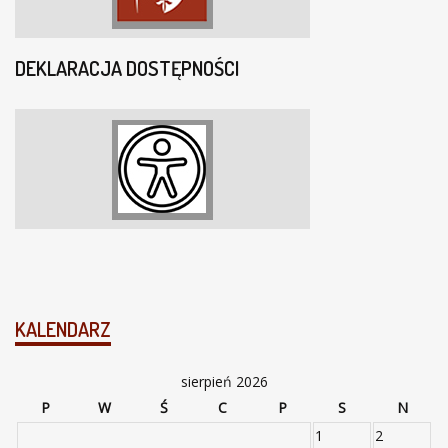
DEKLARACJA DOSTĘPNOŚCI
KALENDARZ
sierpień 2026
P
W
Ś
C
P
S
N
1
2