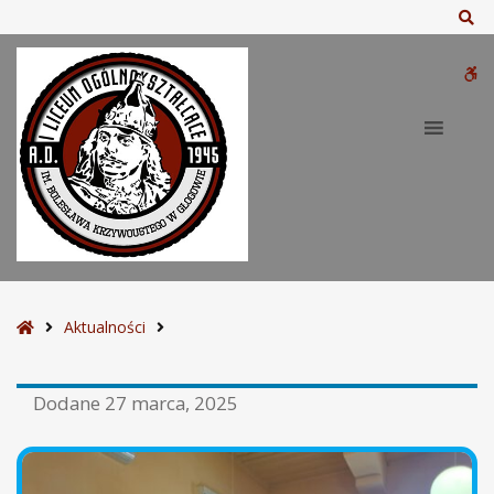
Sz
W
bu
S
Aktualności
t
r
Dodane
27 marca, 2025
o
n
a
g