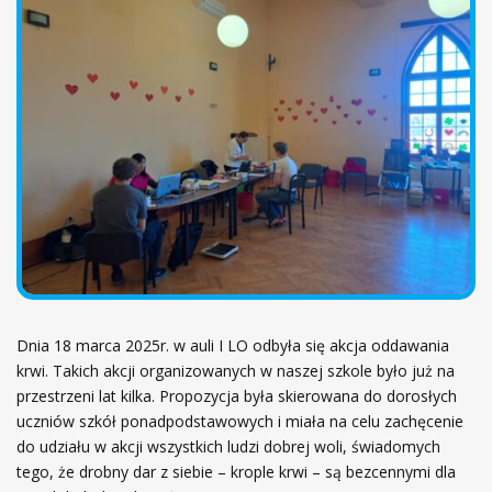
ł
ó
w
n
a
Dnia 18 marca 2025r. w auli I LO odbyła się akcja oddawania
krwi. Takich akcji organizowanych w naszej szkole było już na
przestrzeni lat kilka. Propozycja była skierowana do dorosłych
uczniów szkół ponadpodstawowych i miała na celu zachęcenie
do udziału w akcji wszystkich ludzi dobrej woli, świadomych
tego, że drobny dar z siebie – krople krwi – są bezcennymi dla