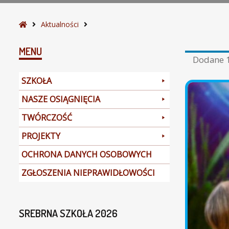
S
Aktualności
t
r
MENU
Dodane
o
n
SZKOŁA
a
g
NASZE OSIĄGNIĘCIA
ł
TWÓRCZOŚĆ
ó
w
PROJEKTY
n
a
OCHRONA DANYCH OSOBOWYCH
ZGŁOSZENIA NIEPRAWIDŁOWOŚCI
SREBRNA SZKOŁA 2026