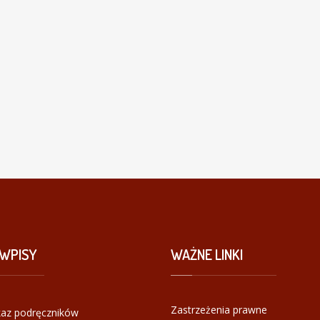
WPISY
WAŻNE
LINKI
Zastrzeżenia prawne
az podręczników