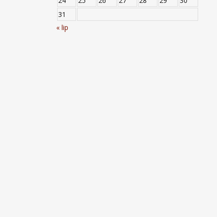
24
25
26
27
28
29
30
31
« lip