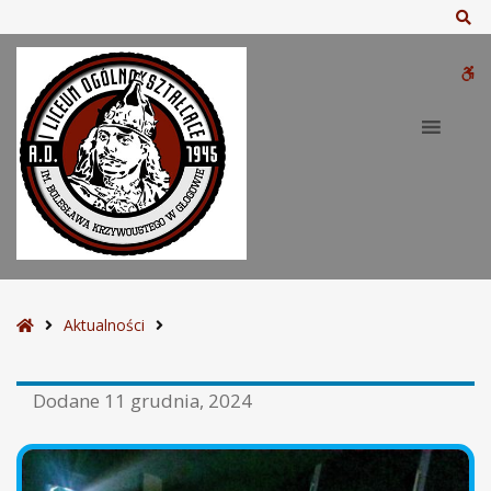
Sz
W
bu
S
Aktualności
t
r
Dodane
11 grudnia, 2024
o
n
a
g