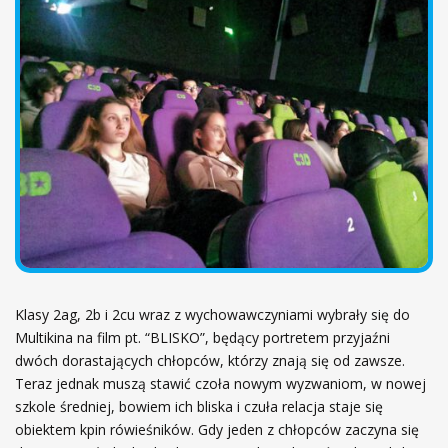
ł
ó
w
n
a
Klasy 2ag, 2b i 2cu wraz z wychowawczyniami wybrały się do
Multikina na film pt. “BLISKO”, będący portretem przyjaźni
dwóch dorastających chłopców, którzy znają się od zawsze.
Teraz jednak muszą stawić czoła nowym wyzwaniom, w nowej
szkole średniej, bowiem ich bliska i czuła relacja staje się
obiektem kpin rówieśników. Gdy jeden z chłopców zaczyna się