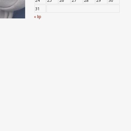
24
25
26
27
28
29
30
31
« lip