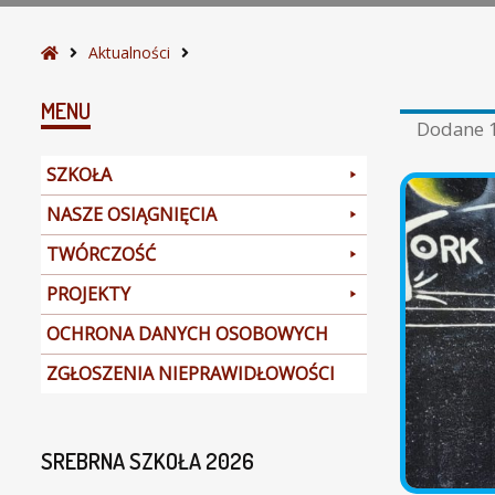
S
Aktualności
t
r
MENU
Dodane
o
n
SZKOŁA
a
g
NASZE OSIĄGNIĘCIA
ł
TWÓRCZOŚĆ
ó
w
PROJEKTY
n
a
OCHRONA DANYCH OSOBOWYCH
ZGŁOSZENIA NIEPRAWIDŁOWOŚCI
SREBRNA SZKOŁA 2026