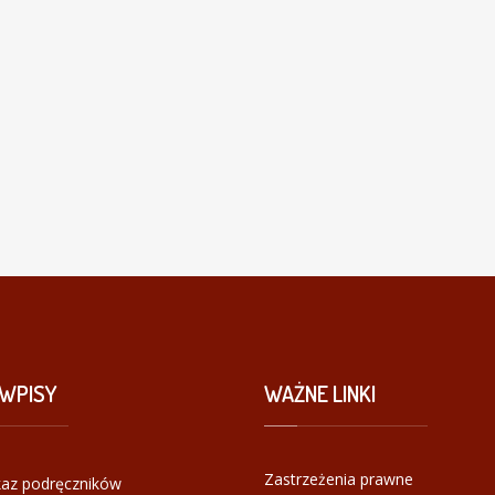
WPISY
WAŻNE
LINKI
Zastrzeżenia prawne
az podręczników