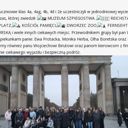
uczniowie klas 4a, 4ag, 4b, 4d i 2e uczestniczyli w jednodniowej wyci
as, której zwiedzili :
MUZEUM SZPIEGOSTWA ,
REICHST
LATZ,
KOŚCIÓŁ PAMIĘCI,
DWORZEC ZOO,
FERNSEHT
Ą i wiele innych ciekawych miejsc. Przewodnikiem grupy był pan 
opiekunkami panie: Ewa Protacka, Monika Herba, Olha Boretska oraz 
emy również panu Wojciechowi Birutowi oraz panom kierowcom z fir
ie ciekawego wyjazdu i bezpieczną podróż.