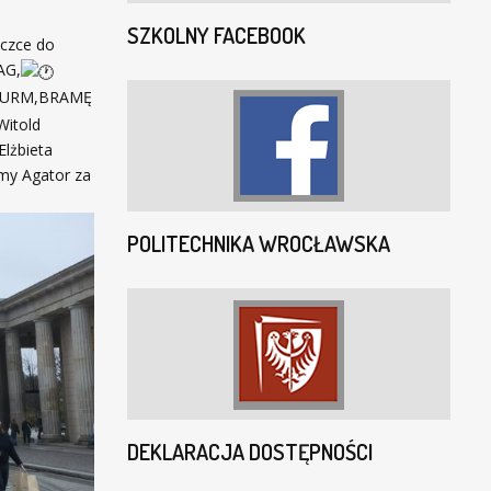
SZKOLNY FACEBOOK
eczce do
AG,
URM,BRAMĘ
Witold
Elżbieta
my Agator za
POLITECHNIKA WROCŁAWSKA
DEKLARACJA DOSTĘPNOŚCI