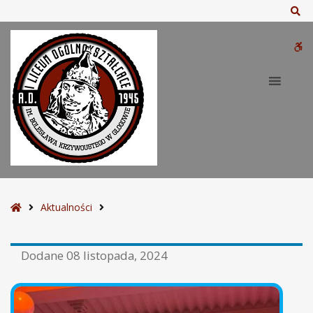
Sz
W
bu
S
Aktualności
t
r
Dodane
08 listopada, 2024
o
n
a
g