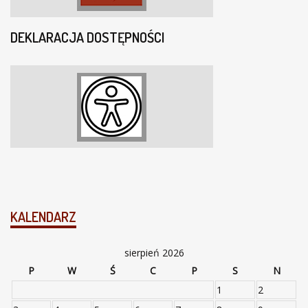
DEKLARACJA DOSTĘPNOŚCI
KALENDARZ
sierpień 2026
P
W
Ś
C
P
S
N
1
2