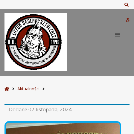
Sz
W
bu
S
Aktualności
t
r
Dodane
07 listopada, 2024
o
n
a
g