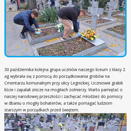
ł
ó
w
n
a
30 października kolejna grupa uczniów naszego liceum z klasy 2
ag wybrała się z pomocą do porządkowania grobów na
Cmentarzu komunalnym przy ulicy Legnickiej. Uczniowie grabili
liście i zapalali znicze na mogiłach żołnierzy. Warto pamiętać o
naszej narodowej przeszłości i zachęcać młodzież do pomocy
w dbaniu o mogiły bohaterów, a także pomagać ludziom
starszym w porządkach przed świętem.