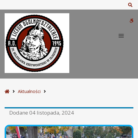
Sz
W
bu
S
Aktualności
t
r
Dodane
04 listopada, 2024
o
n
a
g