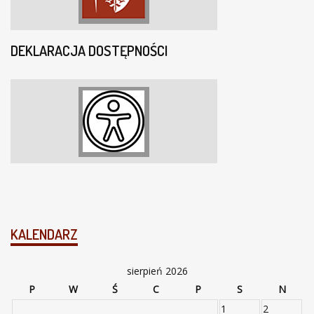
DEKLARACJA DOSTĘPNOŚCI
KALENDARZ
sierpień 2026
P
W
Ś
C
P
S
N
1
2