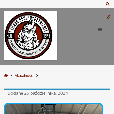
Sz
W
bu
S
Aktualności
t
r
Dodane
26 października, 2024
o
n
a
g