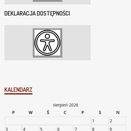
DEKLARACJA DOSTĘPNOŚCI
KALENDARZ
sierpień 2026
P
W
Ś
C
P
S
N
1
2
3
4
5
6
7
8
9