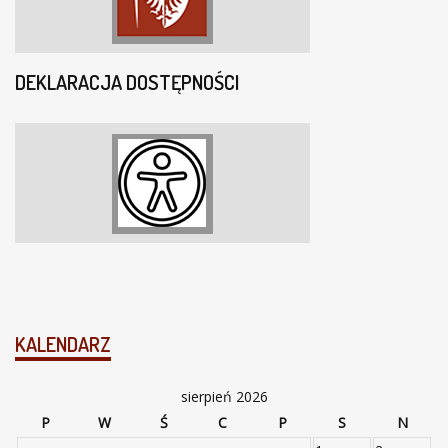
DEKLARACJA DOSTĘPNOŚCI
KALENDARZ
sierpień 2026
P
W
Ś
C
P
S
N