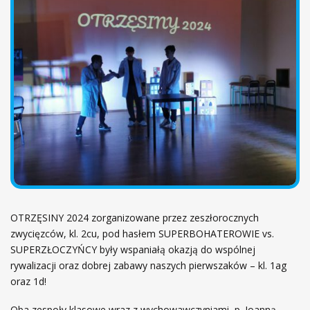
ł
ó
w
n
a
OTRZĘSINY 2024 zorganizowane przez zeszłorocznych
zwycięzców, kl. 2cu, pod hasłem SUPERBOHATEROWIE vs.
SUPERZŁOCZYŃCY były wspaniałą okazją do wspólnej
rywalizacji oraz dobrej zabawy naszych pierwszaków – kl. 1ag
oraz 1d!
Oba zespoły klasowe wraz z wychowawczyniami, p. Joanną