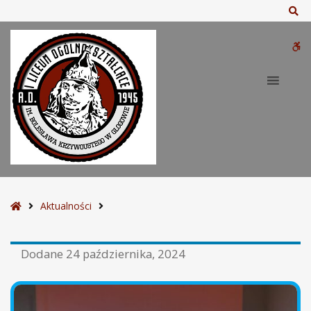
Sz
W
bu
S
Aktualności
t
r
Dodane
24 października, 2024
o
n
a
g