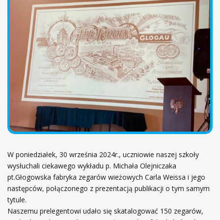
ł
ó
w
n
a
W poniedziałek, 30 września 2024r., uczniowie naszej szkoły
wysłuchali ciekawego wykładu p. Michała Olejniczaka
pt.Głogowska fabryka zegarów wieżowych Carla Weissa i jego
następców, połączonego z prezentacją publikacji o tym samym
tytule.
Naszemu prelegentowi udało się skatalogować 150 zegarów,