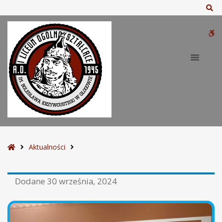
Sz
W
bu
S
Aktualności
t
r
Dodane
30 września, 2024
o
n
a
g