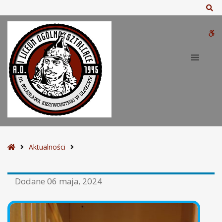
Sz
W
bu
S
Aktualności
t
r
Dodane
06 maja, 2024
o
n
a
g