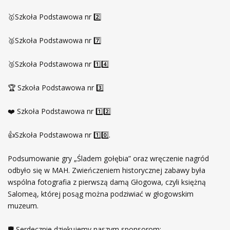
🥇Szkoła Podstawowa nr 2️⃣
🥈Szkoła Podstawowa nr 7️⃣
🥉Szkoła Podstawowa nr 1️⃣4️⃣
🏆 Szkoła Podstawowa nr 3️⃣
❤️ Szkoła Podstawowa nr 1️⃣2️⃣
👍Szkoła Podstawowa nr 1️⃣0️⃣.
Podsumowanie gry „Śladem gołębia” oraz wręczenie nagród
odbyło się w MAH. Zwieńczeniem historycznej zabawy była
wspólna fotografia z pierwszą damą Głogowa, czyli księżną
Salomeą, której posąg można podziwiać w głogowskim
muzeum.
🛡 Serdecznie dziękujemy naszym sponsorom: