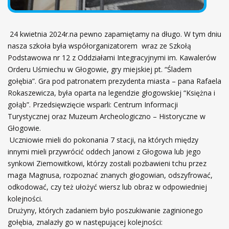
24 kwietnia 2024r.na pewno zapamiętamy na długo. W tym dniu
nasza szkoła była współorganizatorem wraz ze Szkołą
Podstawowa nr 12 z Oddziałami Integracyjnymi im. Kawalerów
Orderu Uśmiechu w Głogowie, gry miejskiej pt. “Śladem
gołębia”. Gra pod patronatem prezydenta miasta – pana Rafaela
Rokaszewicza, była oparta na legendzie głogowskiej “Księżna i
gołąb”. Przedsięwzięcie wsparli: Centrum Informacji
Turystycznej oraz Muzeum Archeologiczno – Historyczne w
Głogowie.
Uczniowie mieli do pokonania 7 stacji, na których między
innymi mieli przywrócić oddech Janowi z Głogowa lub jego
synkowi Ziemowitkowi, którzy zostali pozbawieni tchu przez
maga Magnusa, rozpoznać znanych głogowian, odszyfrować,
odkodować, czy też ułożyć wiersz lub obraz w odpowiedniej
kolejności.
Drużyny, których zadaniem było poszukiwanie zaginionego
gołębia, znalazły go w następującej kolejności: