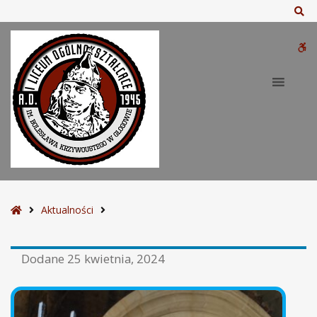
Sz
W
bu
S
Aktualności
t
r
Dodane
25 kwietnia, 2024
o
n
a
g