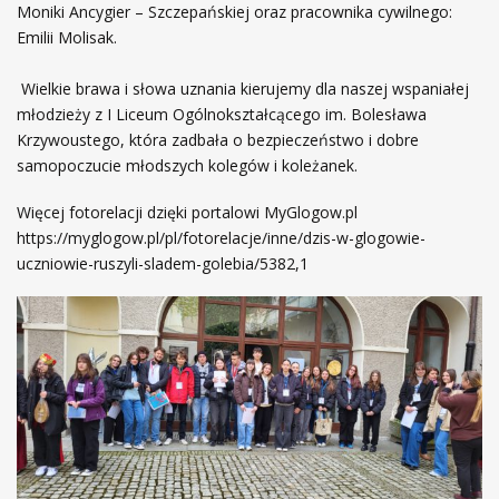
Moniki Ancygier – Szczepańskiej oraz pracownika cywilnego:
Emilii Molisak.
Wielkie brawa i słowa uznania kierujemy dla naszej wspaniałej
młodzieży z I Liceum Ogólnokształcącego im. Bolesława
Krzywoustego, która zadbała o bezpieczeństwo i dobre
samopoczucie młodszych kolegów i koleżanek.
Więcej fotorelacji dzięki portalowi MyGlogow.pl
https://myglogow.pl/pl/fotorelacje/inne/dzis-w-glogowie-
uczniowie-ruszyli-sladem-golebia/5382,1