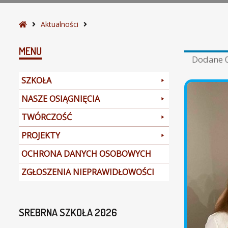
S
Aktualności
t
r
MENU
Dodane
o
n
SZKOŁA
a
g
NASZE OSIĄGNIĘCIA
ł
TWÓRCZOŚĆ
ó
w
PROJEKTY
n
a
OCHRONA DANYCH OSOBOWYCH
ZGŁOSZENIA NIEPRAWIDŁOWOŚCI
SREBRNA SZKOŁA 2026