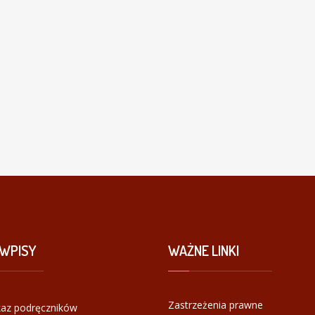
WPISY
WAŻNE
LINKI
Zastrzeżenia prawne
az podręczników