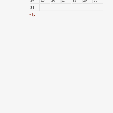
24
25
26
27
28
29
30
31
« lip