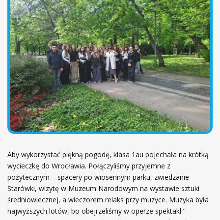
ł
ó
w
n
a
Aby wykorzystać piękną pogodę, klasa 1au pojechała na krótką
wycieczkę do Wrocławia. Połączyliśmy przyjemne z
pożytecznym – spacery po wiosennym parku, zwiedzanie
Starówki, wizytę w Muzeum Narodowym na wystawie sztuki
średniowiecznej, a wieczorem relaks przy muzyce. Muzyka była
najwyższych lotów, bo obejrzeliśmy w operze spektakl ”