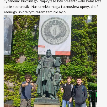
Cyganeria” Pucciniego. Najwyższe loty prezentowały zwłaszcza
panie sopranistki. Nas urzekła magia i atmosfera opery, choć
żadnego upiora tym razem tam nie było.