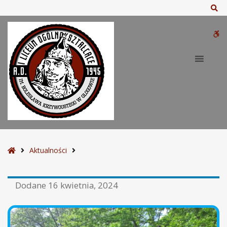
Sz
W
bu
S
Aktualności
t
r
Dodane
16 kwietnia, 2024
o
n
a
g