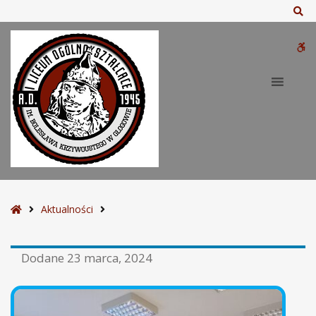
Sz
W
bu
S
Aktualności
t
r
Dodane
23 marca, 2024
o
n
a
g