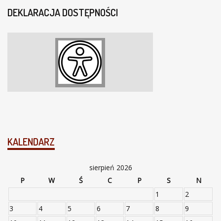
DEKLARACJA DOSTĘPNOŚCI
KALENDARZ
sierpień 2026
P
W
Ś
C
P
S
N
1
2
3
4
5
6
7
8
9