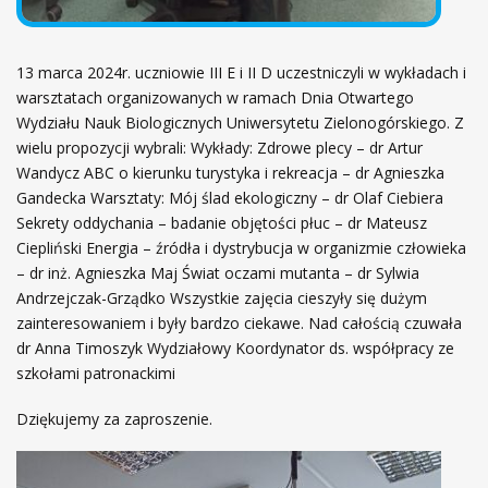
13 marca 2024r. uczniowie III E i II D uczestniczyli w wykładach i
warsztatach organizowanych w ramach Dnia Otwartego
Wydziału Nauk Biologicznych Uniwersytetu Zielonogórskiego. Z
wielu propozycji wybrali: Wykłady: Zdrowe plecy – dr Artur
Wandycz ABC o kierunku turystyka i rekreacja – dr Agnieszka
Gandecka Warsztaty: Mój ślad ekologiczny – dr Olaf Ciebiera
Sekrety oddychania – badanie objętości płuc – dr Mateusz
Ciepliński Energia – źródła i dystrybucja w organizmie człowieka
– dr inż. Agnieszka Maj Świat oczami mutanta – dr Sylwia
Andrzejczak-Grządko Wszystkie zajęcia cieszyły się dużym
zainteresowaniem i były bardzo ciekawe. Nad całością czuwała
dr Anna Timoszyk Wydziałowy Koordynator ds. współpracy ze
szkołami patronackimi
Dziękujemy za zaproszenie.