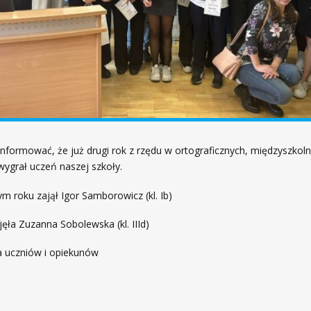
nformować, że już drugi rok z rzędu w ortograficznych, międzyszkol
ygrał uczeń naszej szkoły.
ym roku zajął Igor Samborowicz (kl. Ib)
ajęła Zuzanna Sobolewska (kl. IIId)
la uczniów i opiekunów