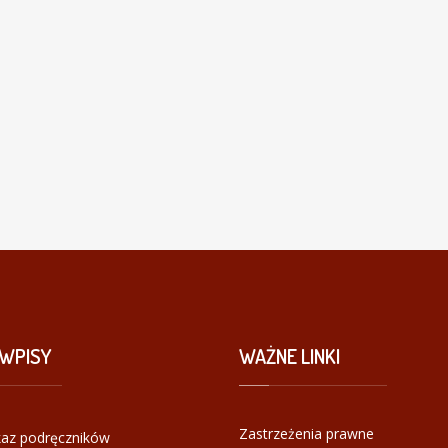
WPISY
WAŻNE
LINKI
Zastrzeżenia prawne
az podręczników