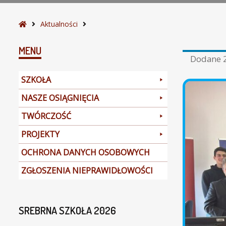
S
Aktualności
t
r
MENU
Dodane
o
n
SZKOŁA
a
g
NASZE OSIĄGNIĘCIA
ł
TWÓRCZOŚĆ
ó
w
PROJEKTY
n
a
OCHRONA DANYCH OSOBOWYCH
ZGŁOSZENIA NIEPRAWIDŁOWOŚCI
SREBRNA SZKOŁA 2026