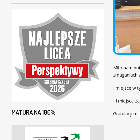
Miło nam poi
zmaganiach w
I miejsce w t
III miejsce z
MATURA NA 100%
Gratulacje d