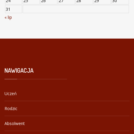
24
25
26
27
28
29
30
31
« lip
NAWIGACJA
Uczeń
Rodzic
Absolwent