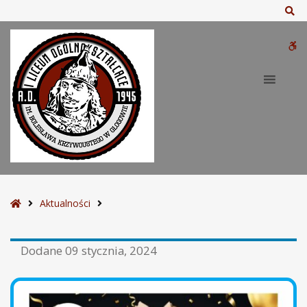
Sz
W
bu
S
Aktualności
t
r
Dodane
09 stycznia, 2024
o
n
a
g