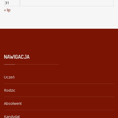
31
« lip
NAWIGACJA
Uczeń
Rodzic
Absolwent
Kandydat