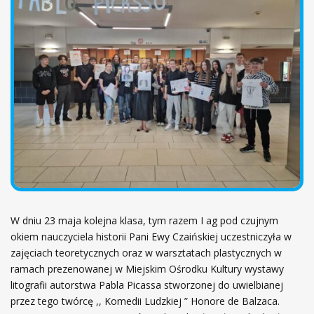
ł
ó
w
n
a
W dniu 23 maja kolejna klasa, tym razem I ag pod czujnym
okiem nauczyciela historii Pani Ewy Czaińskiej uczestniczyła w
zajęciach teoretycznych oraz w warsztatach plastycznych w
ramach prezenowanej w Miejskim Ośrodku Kultury wystawy
litografii autorstwa Pabla Picassa stworzonej do uwielbianej
przez tego twórcę ,, Komedii Ludzkiej ” Honore de Balzaca.