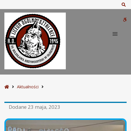
Sz
W
bu
S
Aktualności
t
r
Dodane
23 maja, 2023
o
n
a
g