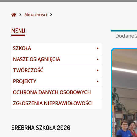
S
Aktualności
t
r
MENU
Dodane
o
n
SZKOŁA
a
g
NASZE OSIĄGNIĘCIA
ł
TWÓRCZOŚĆ
ó
w
PROJEKTY
n
a
OCHRONA DANYCH OSOBOWYCH
ZGŁOSZENIA NIEPRAWIDŁOWOŚCI
SREBRNA SZKOŁA 2026