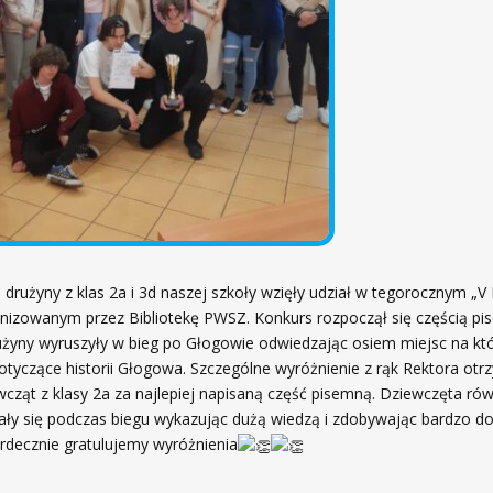
 drużyny z klas 2a i 3d naszej szkoły wzięły udział w tegorocznym „V
anizowanym przez Bibliotekę PWSZ. Konkurs rozpoczął się częścią pi
użyny wyruszyły w bieg po Głogowie odwiedzając osiem miejsc na któ
dotyczące historii Głogowa. Szczególne wyróżnienie z rąk Rektora otr
wcząt z klasy 2a za najlepiej napisaną część pisemną. Dziewczęta rów
ły się podczas biegu wykazując dużą wiedzą i zdobywając bardzo do
rdecznie gratulujemy wyróżnienia