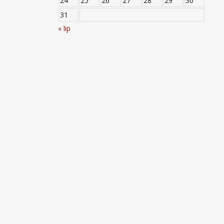
24
25
26
27
28
29
30
31
« lip