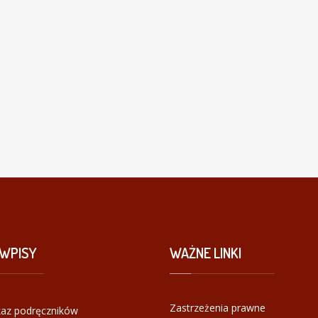
WPISY
WAŻNE
LINKI
Zastrzeżenia prawne
az podręczników