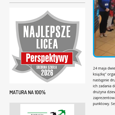
24 maja dwie
książkę” org
następnie dr
ich zadania 
MATURA NA 100%
drużyna dzie
zaprezentowa
punktowy. Se