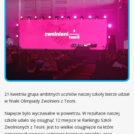
ł
ó
w
n
a
21 kwietnia grupa ambitnych uczniów naszej szkoły bierze udział
w finale Olimpiady Zwolnieni z Teorii.
Napięcie było wyczuwalne w powietrzu. W rezultacie naszej
szkole udało się osiągnąć 12 miejsce w Rankingu Szkół
Zwolnionych z Teorii. Jest to wielkie osiągnięcie na które
zapracowali wszyscy uczniowie tworzący projekty, oraz