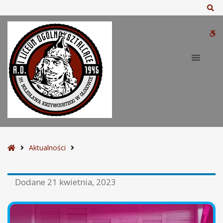
Sz
W
bu
S
Aktualności
t
r
Dodane
21 kwietnia, 2023
o
n
a
g