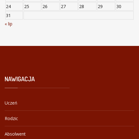
24
25
26
27
28
29
30
31
« lip
NAWIGACJA
Uczeń
Rodzic
Absolwent