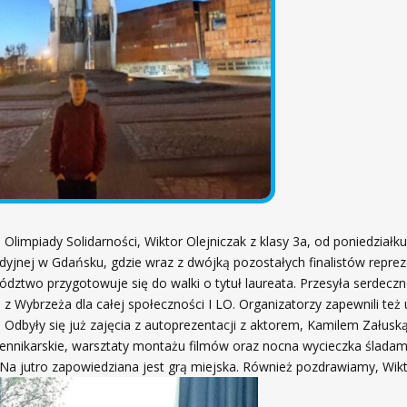
a Olimpiady Solidarności, Wiktor Olejniczak z klasy 3a, od poniedziałk
udyjnej w Gdańsku, gdzie wraz z dwójką pozostałych finalistów repre
dztwo przygotowuje się do walki o tytuł laureata. Przesyła serdecz
 z Wybrzeża dla całej społeczności I LO. Organizatorzy zapewnili też
i. Odbyły się już zajęcia z autoprezentacji z aktorem, Kamilem Załuską
ziennikarskie, warsztaty montażu filmów oraz nocna wycieczka śladam
. Na jutro zapowiedziana jest grą miejska. Również pozdrawiamy, Wikt