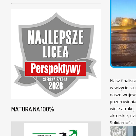
Nasz finalist
w wizycie st
nasze wojewó
pozdrowienia
MATURA NA 100%
wiele atrakcj
aktorskie, d
Solidarności