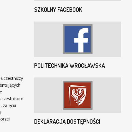
SZKOLNY FACEBOOK
POLITECHNIKA WROCŁAWSKA
u uczestniczy
zentujących
ne
 uczestnikom
, zajęcia
i
orze!
DEKLARACJA DOSTĘPNOŚCI