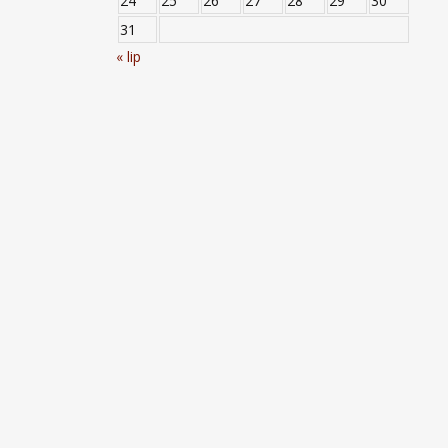
24
25
26
27
28
29
30
31
« lip