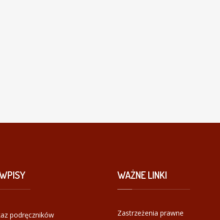
WPISY
WAŻNE
LINKI
Zastrzeżenia prawne
az podręczników