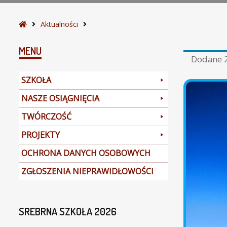
S
Aktualności
t
r
MENU
Dodane
o
n
SZKOŁA
a
g
NASZE OSIĄGNIĘCIA
ł
TWÓRCZOŚĆ
ó
w
PROJEKTY
n
a
OCHRONA DANYCH OSOBOWYCH
ZGŁOSZENIA NIEPRAWIDŁOWOŚCI
SREBRNA SZKOŁA 2026