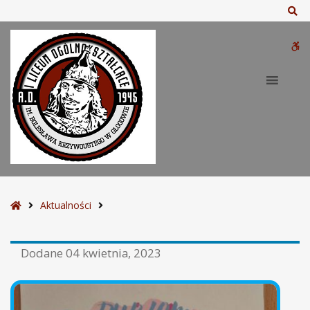
Sz
W
bu
S
Aktualności
t
r
Dodane
04 kwietnia, 2023
o
n
a
g