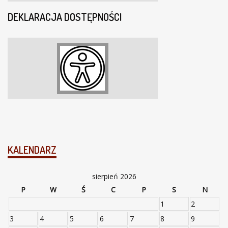
DEKLARACJA DOSTĘPNOŚCI
KALENDARZ
sierpień 2026
P
W
Ś
C
P
S
N
1
2
3
4
5
6
7
8
9