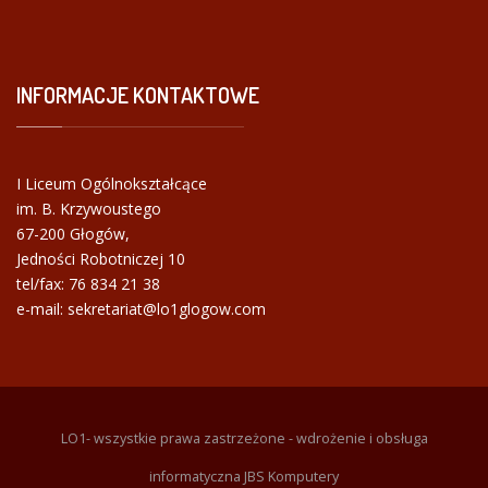
INFORMACJE
KONTAKTOWE
I Liceum Ogólnokształcące
im. B. Krzywoustego
67-200 Głogów,
Jedności Robotniczej 10
tel/fax:
76 834 21 38
e-mail: sekretariat@lo1glogow.com
LO1- wszystkie prawa zastrzeżone - wdrożenie i obsługa
informatyczna JBS Komputery