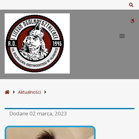
Sz
W
bu
S
Aktualności
t
r
Dodane
02 marca, 2023
o
n
a
g