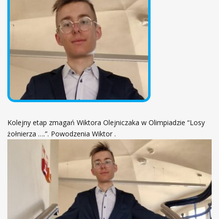
ł
ó
w
n
a
Kolejny etap zmagań Wiktora Olejniczaka w Olimpiadzie “Losy
żołnierza ….”. Powodzenia Wiktor .