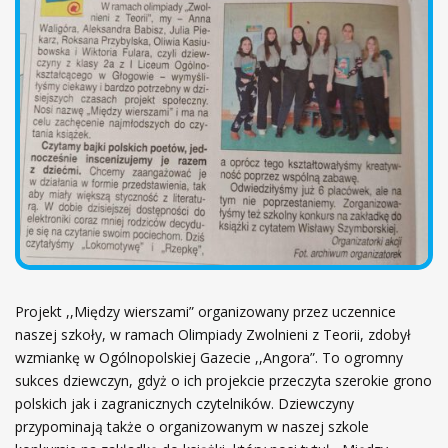
ł
ó
w
n
a
Projekt ,,Między wierszami” organizowany przez uczennice
naszej szkoły, w ramach Olimpiady Zwolnieni z Teorii, zdobył
wzmiankę w Ogólnopolskiej Gazecie ,,Angora”. To ogromny
sukces dziewczyn, gdyż o ich projekcie przeczyta szerokie grono
polskich jak i zagranicznych czytelników. Dziewczyny
przypominają także o organizowanym w naszej szkole