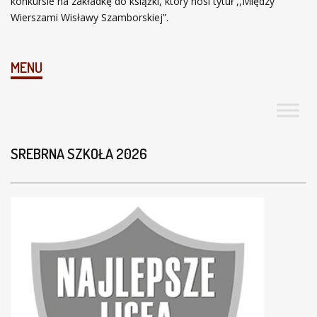
konkursie na zakładkę do książki, który nosi tytuł ,,Między
Wierszami Wisławy Szamborskiej”.
MENU
SREBRNA SZKOŁA 2026