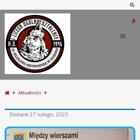
Sz
W
bu
S
Aktualności
t
r
Dodane
27 lutego, 2023
o
n
a
g