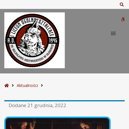
Sz
W
bu
S
Aktualności
t
r
Dodane
21 grudnia, 2022
o
n
a
g