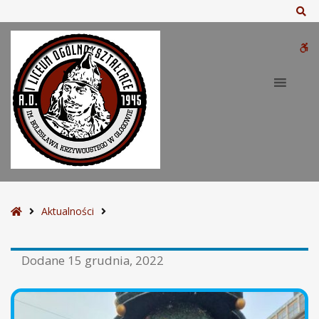
Sz
W
bu
S
Aktualności
t
r
Dodane
15 grudnia, 2022
o
n
a
g