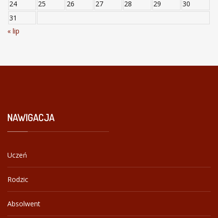
24
25
26
27
28
29
30
31
« lip
NAWIGACJA
Uczeń
Rodzic
Absolwent