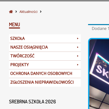
S
Aktualności
t
r
MENU
Dodane
o
n
SZKOŁA
a
g
NASZE OSIĄGNIĘCIA
ł
TWÓRCZOŚĆ
ó
w
PROJEKTY
n
a
OCHRONA DANYCH OSOBOWYCH
ZGŁOSZENIA NIEPRAWIDŁOWOŚCI
SREBRNA SZKOŁA 2026