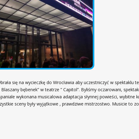
ybrała się na wycieczkę do Wrocławia aby uczestniczyć w spektaklu te
Blaszany bębenek” w teatrze ” Capitol”. Byliśmy oczarowani, spektak
spaniale wykonana musicalowa adaptacja słynnej powieści, wybitne k
szystkie sceny były wyjątkowe , prawdziwe mistrzostwo. Musicie to zo