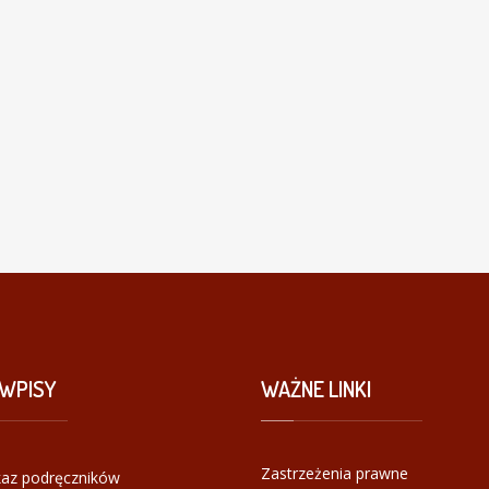
WPISY
WAŻNE
LINKI
Zastrzeżenia prawne
az podręczników