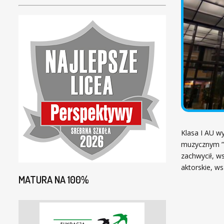
Klasa I AU w
muzycznym ” 
zachwycił, w
aktorskie, w
MATURA NA 100%