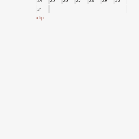
24
25
26
27
28
29
30
31
« lip