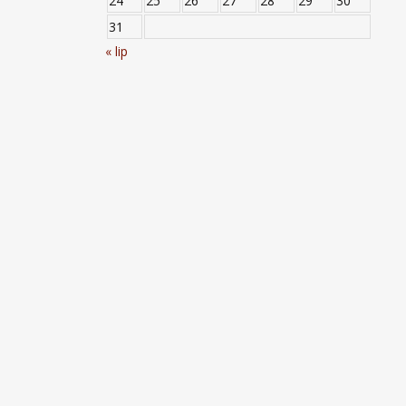
24
25
26
27
28
29
30
31
« lip