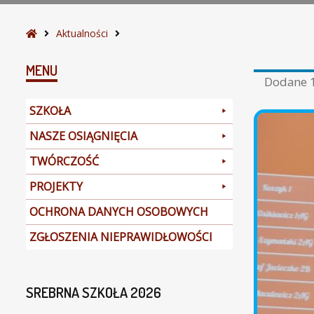
S
Aktualności
t
r
MENU
Dodane
o
n
SZKOŁA
a
g
NASZE OSIĄGNIĘCIA
ł
TWÓRCZOŚĆ
ó
w
PROJEKTY
n
a
OCHRONA DANYCH OSOBOWYCH
ZGŁOSZENIA NIEPRAWIDŁOWOŚCI
SREBRNA SZKOŁA 2026