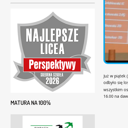
Już w piątek 
odbyło się l
wszystkim os
16.00 na da
MATURA NA 100%