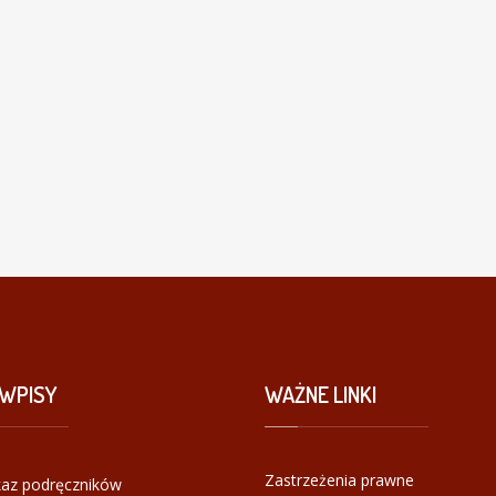
WPISY
WAŻNE
LINKI
Zastrzeżenia prawne
az podręczników