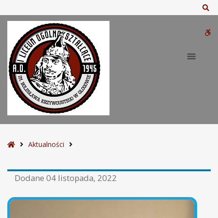
Sz
W
bu
S
Aktualności
t
r
Dodane
04 listopada, 2022
o
n
a
g