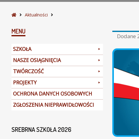
S
Aktualności
t
r
MENU
Dodane
o
n
SZKOŁA
a
g
NASZE OSIĄGNIĘCIA
ł
TWÓRCZOŚĆ
ó
w
PROJEKTY
n
a
OCHRONA DANYCH OSOBOWYCH
ZGŁOSZENIA NIEPRAWIDŁOWOŚCI
SREBRNA SZKOŁA 2026