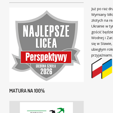
Już po raz dr
Wymiany Młod
złotych na r
Ukrainie w t
gościć będz
Wodnej i Zar
się w Sławie
ubiegłym rok
przyjaźniami.
MATURA NA 100%