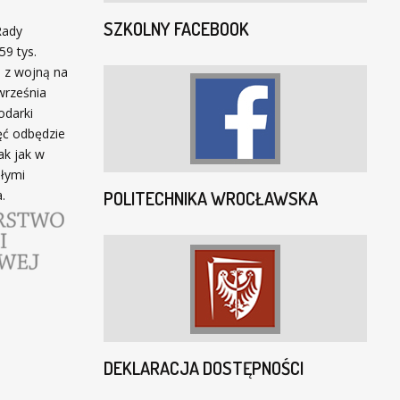
SZKOLNY FACEBOOK
Rady
59 tys.
u z wojną na
września
odarki
ęć odbędzie
ak jak w
ałymi
.
POLITECHNIKA WROCŁAWSKA
DEKLARACJA DOSTĘPNOŚCI