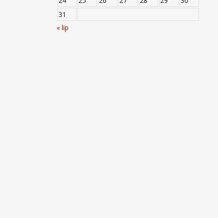
24
25
26
27
28
29
30
31
« lip