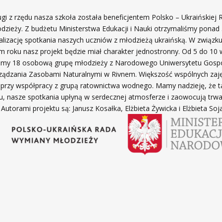
ugi z rzędu nasza szkoła została beneficjentem Polsko – Ukraińskiej 
zieży. Z budżetu Ministerstwa Edukacji i Nauki otrzymaliśmy ponad 
ealizację spotkania naszych uczniów z młodzieżą ukraińską. W związk
ym roku nasz projekt będzie miał charakter jednostronny. Od 5 do 10 
iemy 18 osobową grupę młodzieży z Narodowego Uniwersytetu Gosp
ządzania Zasobami Naturalnymi w Rivnem. Większość wspólnych zaj
, przy współpracy z grupą ratownictwa wodnego. Mamy nadzieję, że t
u, nasze spotkania upłyną w serdecznej atmosferze i zaowocują trw
 Autorami projektu są: Janusz Kosałka, Elżbieta Żywicka i Elżbieta Soja