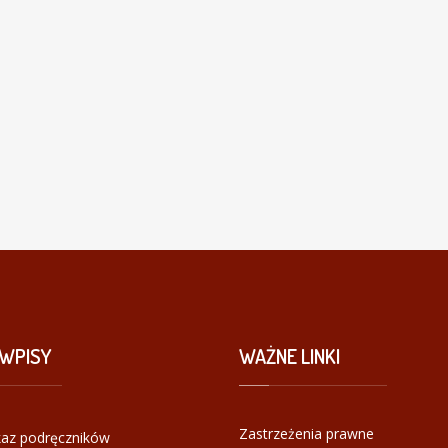
WPISY
WAŻNE
LINKI
Zastrzeżenia prawne
az podręczników