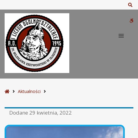
Sz
W
bu
S
Aktualności
t
r
Dodane
29 kwietnia, 2022
o
n
a
g