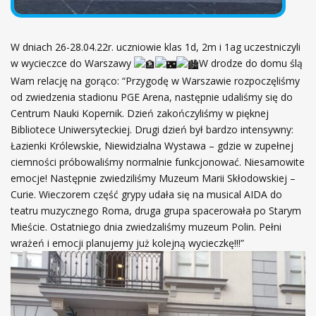
W dniach 26-28.04.22r. uczniowie klas 1d, 2m i 1ag uczestniczyli
w wycieczce do Warszawy
W drodze do domu ślą
Wam relację na gorąco: “Przygodę w Warszawie rozpoczęliśmy
od zwiedzenia stadionu PGE Arena, następnie udaliśmy się do
Centrum Nauki Kopernik. Dzień zakończyliśmy w pięknej
Bibliotece Uniwersyteckiej. Drugi dzień był bardzo intensywny:
Łazienki Królewskie, Niewidzialna Wystawa – gdzie w zupełnej
ciemności próbowaliśmy normalnie funkcjonować. Niesamowite
emocje! Następnie zwiedziliśmy Muzeum Marii Skłodowskiej –
Curie. Wieczorem część grypy udała się na musical AIDA do
teatru muzycznego Roma, druga grupa spacerowała po Starym
Mieście. Ostatniego dnia zwiedzaliśmy muzeum Polin. Pełni
wrażeń i emocji planujemy już kolejną wycieczkę!!!”