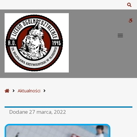
Sz
W
bu
S
Aktualności
t
r
Dodane
27 marca, 2022
o
n
a
g