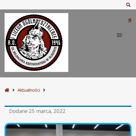
Sz
W
bu
S
Aktualności
t
r
Dodane
25 marca, 2022
o
n
a
g