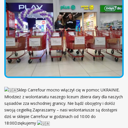
ł
ó
w
n
a
Sklep Carrefour mocno włączył cię w pomoc UKRAINIE.
Młodzież z wolontariatu naszego liceum zbiera dary dla naszych
sąsiadów zza wschodniej granicy. Nie bądź obojętny i dołóż
swoją cegiełkę.Zapraszamy – nasi wolontariusze są dostępni
dziś w sklepie Carrefour w godzinach od 10:00 do
18:00Dziękujemy