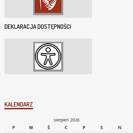
DEKLARACJA DOSTĘPNOŚCI
KALENDARZ
sierpień 2026
P
W
Ś
C
P
S
N