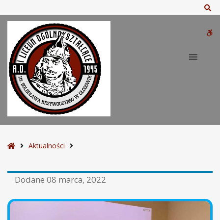
Sz
W
bu
S
Aktualności
t
r
Dodane
08 marca, 2022
o
n
a
g