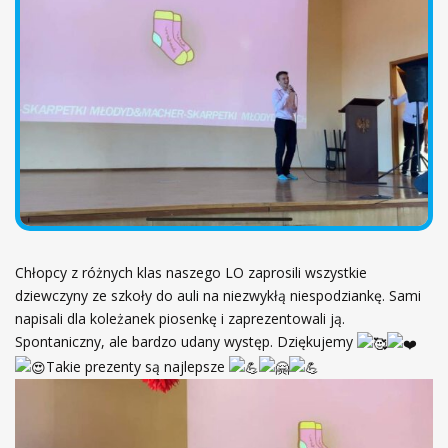
ł
ó
w
n
a
Chłopcy z różnych klas naszego LO zaprosili wszystkie
dziewczyny ze szkoły do auli na niezwykłą niespodziankę. Sami
napisali dla koleżanek piosenkę i zaprezentowali ją.
Spontaniczny, ale bardzo udany występ. Dziękujemy
Takie prezenty są najlepsze