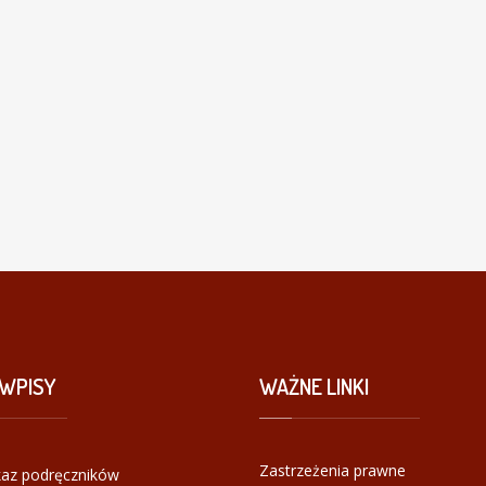
WPISY
WAŻNE
LINKI
Zastrzeżenia prawne
az podręczników