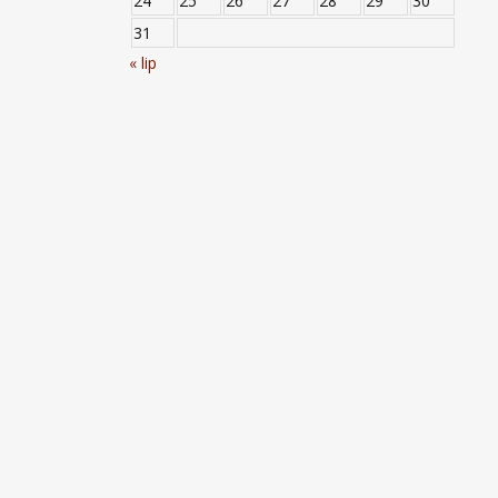
24
25
26
27
28
29
30
31
« lip