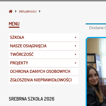
S
Aktualności
t
r
MENU
Dodane
o
n
SZKOŁA
a
g
NASZE OSIĄGNIĘCIA
ł
TWÓRCZOŚĆ
ó
w
PROJEKTY
n
a
OCHRONA DANYCH OSOBOWYCH
ZGŁOSZENIA NIEPRAWIDŁOWOŚCI
SREBRNA SZKOŁA 2026