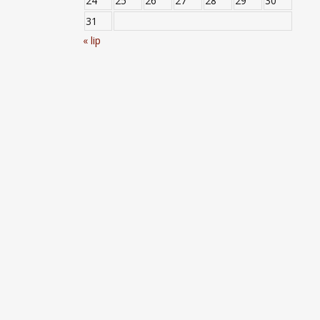
24
25
26
27
28
29
30
31
« lip