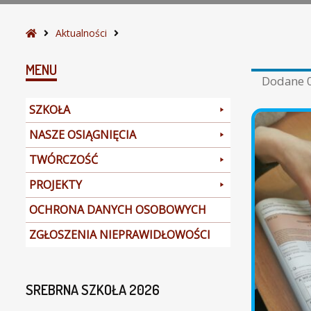
S
Aktualności
t
r
MENU
Dodane
o
n
SZKOŁA
a
g
NASZE OSIĄGNIĘCIA
ł
TWÓRCZOŚĆ
ó
w
PROJEKTY
n
a
OCHRONA DANYCH OSOBOWYCH
ZGŁOSZENIA NIEPRAWIDŁOWOŚCI
SREBRNA SZKOŁA 2026