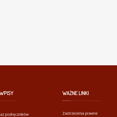
WPISY
WAŻNE
LINKI
Zastrzeżenia prawne
az podręczników