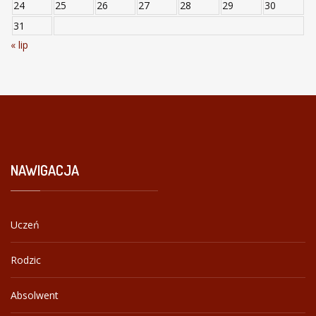
24
25
26
27
28
29
30
31
« lip
NAWIGACJA
Uczeń
Rodzic
Absolwent