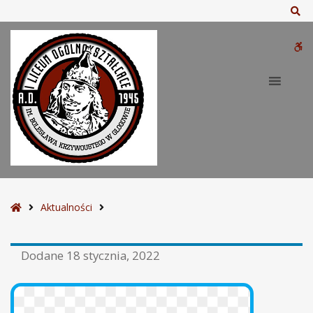
Sz
W
bu
S
Aktualności
t
r
Dodane
18 stycznia, 2022
o
n
a
g