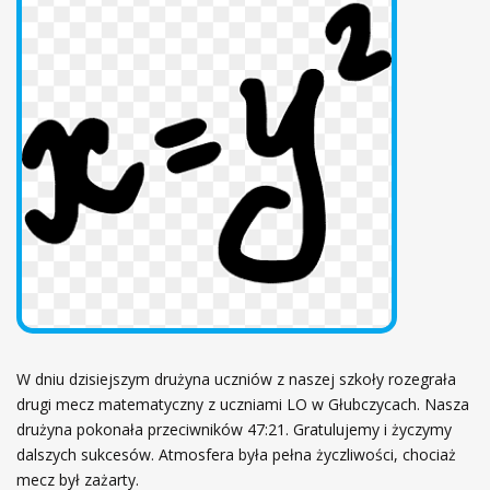
ł
ó
w
n
a
W dniu dzisiejszym drużyna uczniów z naszej szkoły rozegrała
drugi mecz matematyczny z uczniami LO w Głubczycach. Nasza
drużyna pokonała przeciwników 47:21. Gratulujemy i życzymy
dalszych sukcesów. Atmosfera była pełna życzliwości, chociaż
mecz był zażarty.